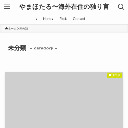
やまほたる〜海外在住の独り言
Home
First
Contact
ホーム
未分類
未分類
– category –
未分類