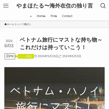
やまほたる〜海外在住の独り言
Home
First
Contact
ホーム
ハノイ雑記
ベトナム旅行にマストな持ち物～
2024
6/03
これだけは持っていこう！
PR
2024年5月16日
2024年6月3日
ハノイ雑記